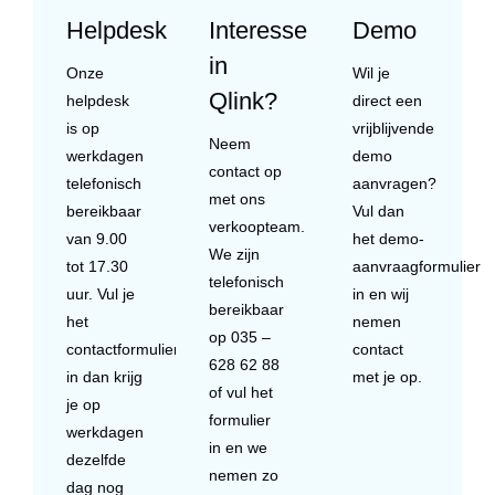
Helpdesk
Interesse
Demo
in
Onze
Wil je
Qlink?
helpdesk
direct een
is op
vrijblijvende
Neem
werkdagen
demo
contact op
telefonisch
aanvragen?
met ons
bereikbaar
Vul dan
verkoopteam.
van 9.00
het demo-
We zijn
tot 17.30
aanvraagformulier
telefonisch
uur. Vul je
in en wij
bereikbaar
het
nemen
op 035 –
contactformulier
contact
628 62 88
in dan krijg
met je op.
of vul het
je op
formulier
werkdagen
in en we
dezelfde
nemen zo
dag nog