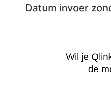
Datum invoer zond
Wil je Qli
de mo