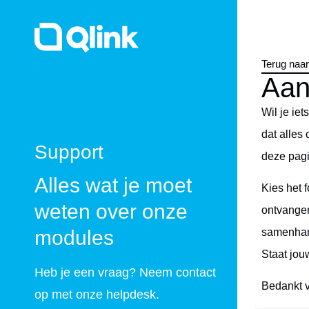
Terug naa
Aan
Wil je ie
dat alles
Support
deze pag
Alles wat je moet
Kies het 
weten over onze
ontvangen
samenhang
modules
Staat jou
Heb je een vraag? Neem contact
Bedankt v
op met onze helpdesk.